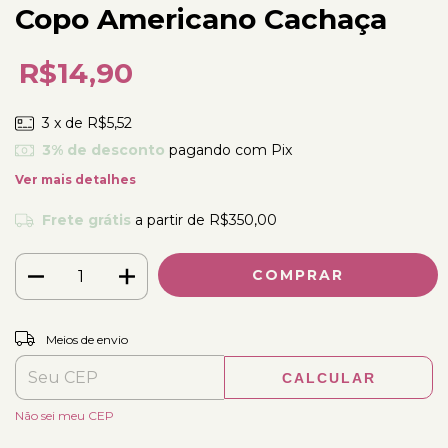
Copo Americano Cachaça
R$14,90
3
x de
R$5,52
3% de desconto
pagando com Pix
Ver mais detalhes
Frete grátis
a partir de
R$350,00
ALTERAR CEP
Entregas para o CEP:
Meios de envio
CALCULAR
Não sei meu CEP