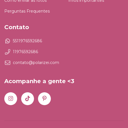
Como enviar as fotos
Infos importantes
Perguntas Frequentes
Contato
5511976592686
11976592686
contato@polarizei.com
Acompanhe a gente <3