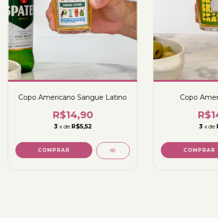
Copo Americano Sangue Latino
Copo Ameri
R$14,90
R$1
3
x de
R$5,52
3
x de