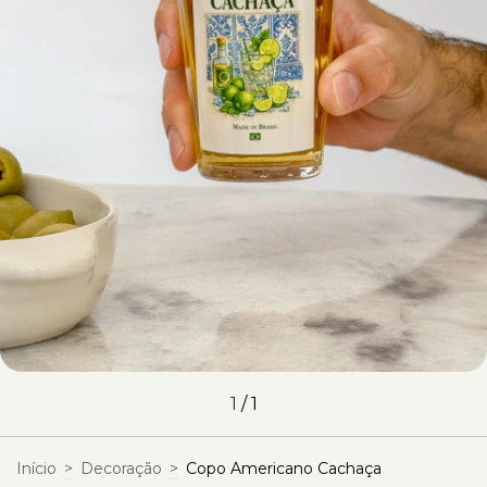
1
/
1
Início
>
Decoração
>
Copo Americano Cachaça