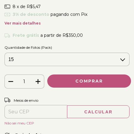
8
x de
R$5,47
3% de desconto
pagando com Pix
Ver mais detalhes
Frete grátis
a partir de
R$350,00
Quantidade de Fotos (Pack)
ALTERAR CEP
Entregas para o CEP:
Meios de envio
CALCULAR
Não sei meu CEP