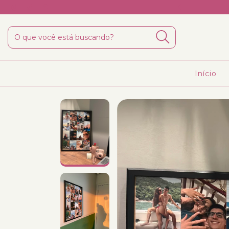
BEMVINDA em sua 1° compra <3
Início