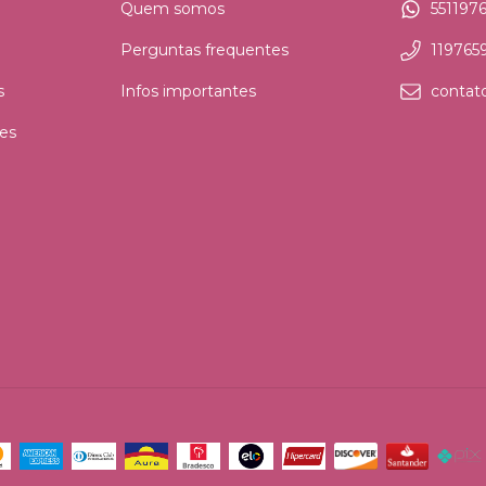
Quem somos
551197
Perguntas frequentes
119765
s
Infos importantes
contat
es