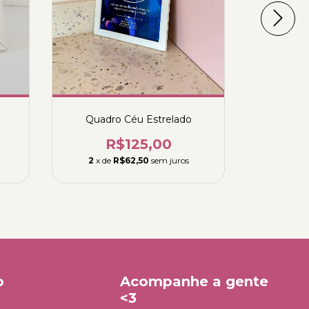
Quadro Céu Estrelado
Qu
R$125,00
R
2
x de
R$62,50
sem juros
2
x de
o
Acompanhe a gente
<3