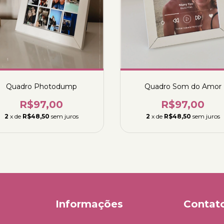
Quadro Photodump
Quadro Som do Amor
R$97,00
R$97,00
2
x de
R$48,50
sem juros
2
x de
R$48,50
sem juros
Informações
Contat