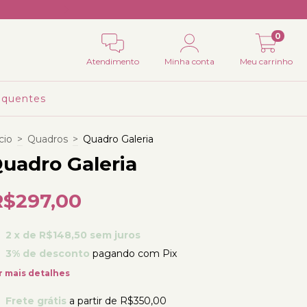
Utilize o cupom: BEMVINDA e
0
Atendimento
Minha conta
Meu carrinho
equentes
cio
>
Quadros
>
Quadro Galeria
uadro Galeria
R$297,00
2
x de
R$148,50
sem juros
3% de desconto
pagando com Pix
r mais detalhes
Frete grátis
a partir de
R$350,00