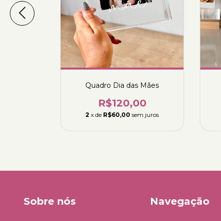
Quadro Dia das Mães
do Amor
R$120,00
0
2
x de
R$60,00
sem juros
m juros
Sobre nós
Navegação