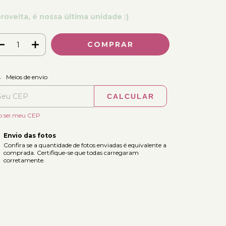
roveita, é nossa última unidade :)
ALTERAR CEP
regas para o CEP:
Meios de envio
CALCULAR
o sei meu CEP
Envio das fotos
Confira se a quantidade de fotos enviadas é equivalente a
comprada. Certifique-se que todas carregaram
corretamente.