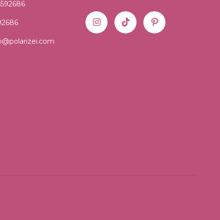
6592686
92686
o@polarizei.com