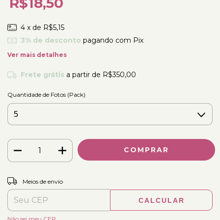
R$18,50
4
x de
R$5,15
3% de desconto
pagando com Pix
Ver mais detalhes
Frete grátis
a partir de
R$350,00
Quantidade de Fotos (Pack)
ALTERAR CEP
Entregas para o CEP:
Meios de envio
CALCULAR
Não sei meu CEP