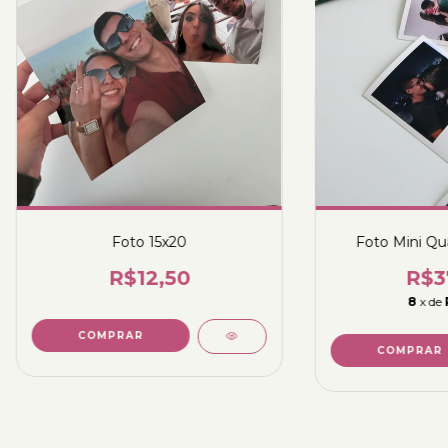
Foto 15x20
Foto Mini Qu
R$12,50
R$3
8
x de
COMPRAR
COMPRAR