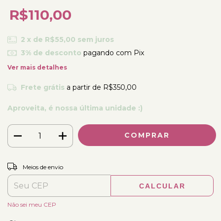
R$110,00
2
x de
R$55,00
sem juros
3% de desconto
pagando com Pix
Ver mais detalhes
Frete grátis
a partir de
R$350,00
Aproveita, é nossa última unidade :)
ALTERAR CEP
Entregas para o CEP:
Meios de envio
CALCULAR
Não sei meu CEP