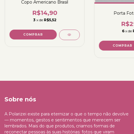
Copo Americano Brasil
R$14,90
Porta Fot
3
x de
R$5,52
R$2
6
x de
COMPRAR
Sobre nós
A Polarizei existe para eternizar o que o tempo não devolve
— momentos, gestos e sentimentos que merecem ser
lembrados. Mais do que produtos, criamos formas de
reconectar pessoas às suas histórias: fotos que viram